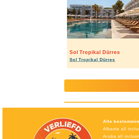
Sol Tropikal Dürres
Sol Tropikal Dürres
Alle bestemmi
Albanie all inclu
Aruba all inclus