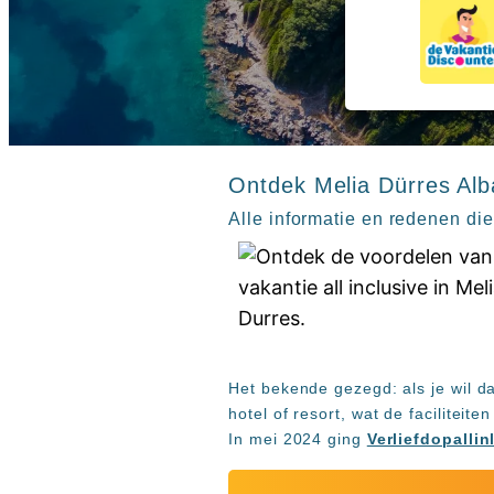
inclusive
Kreta
hotels
Mallorca
Spanje
Sal
All
Kaapverdie
inclusive
Tenerife
resorts
All
Turkije
inclusive
Ontdek Melia Dürres Alb
Populaire
bestemmingen
hotels
Alle informatie en redenen die
Zoeken
Long
Beach
Alanya
RIU
Touareg
Servatur
Het bekende gezegd: als je wil d
Waikiki
hotel of resort, wat de faciliteit
Sindbad
In mei 2024 ging
Verliefdopallin
Club
The