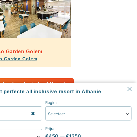
o Garden Golem
o Garden Golem
nclusive hotels Albanie
 perfecte all inclusive resort in Albanie.
Regio:
✖
Selecteer
Informatie
All inclusive blog
Prijs:
Alle all inclusive resorts & hotels
€450
—
€1250