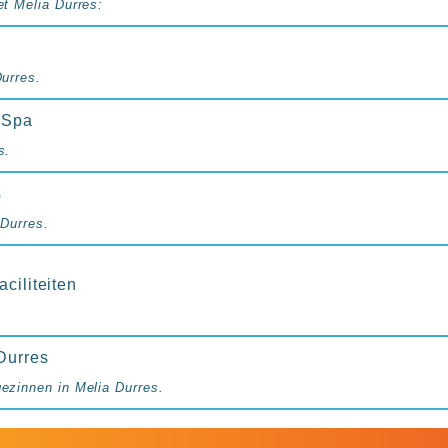
et Melia Durres:
Durres.
 Spa
s.
s
 Durres.
ciliteiten
Durres
gezinnen in Melia Durres.