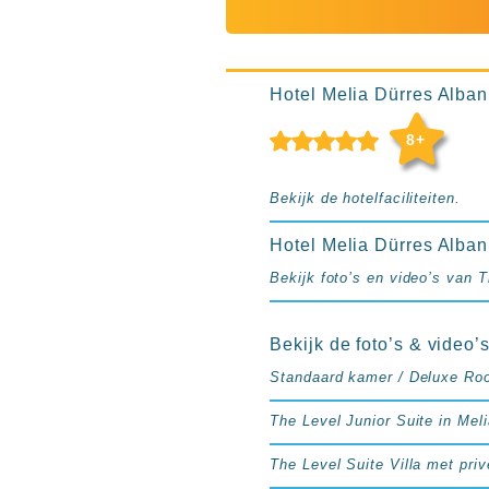
Ibiza
TwIIns
Populaire
Hotel Melia Dürres Albani
hotelketens
Melia
8+
Hotels
&
Bekijk de hotelfaciliteiten.
Resorts
RIU
Hotel Melia Dürres Alban
TUI
Blue
Bekijk foto’s en video’s van T
Populaire
type
Bekijk de foto’s & video’
hotels
Standaard kamer / Deluxe Roo
Adults
only
The Level Junior Suite in Meli
all
The Level Suite Villa met pri
inclusive