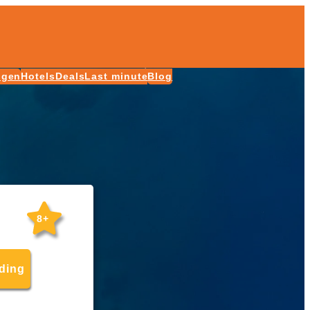
ngen
Hotels
Deals
Last minute
Blog
8+
eding