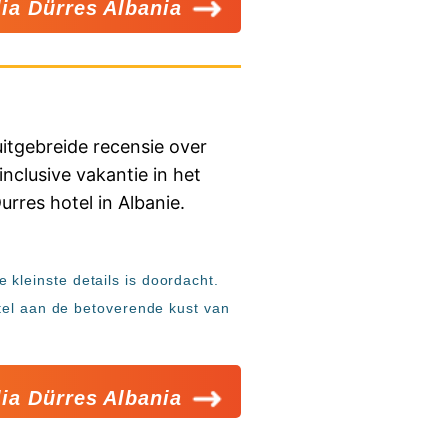
ia Dürres Albania
e kleinste details is doordacht.
tel aan de betoverende kust van
ia Dürres Albania