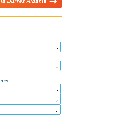
ia Dürres Albania
rres.