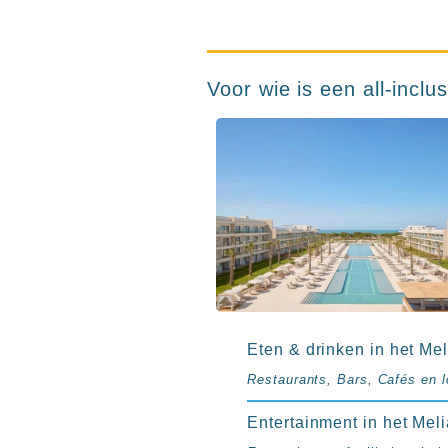
resorts
Hotels
met
Italiaans
Voor wie is een all-inclu
restaurant
Hotels
met
swim-
up
kamer
All
inclusive
wellness
hotels
Alle
Eten & drinken in het Mel
all-
inclusive
Restaurants, Bars, Cafés en l
resorts
Entertainment in het Meli
&
hotels