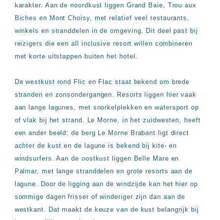
Hotels
karakter. Aan de noordkust liggen Grand Baie, Trou aux
&
Biches en Mont Choisy, met relatief veel restaurants,
Resorts
winkels en stranddelen in de omgeving. Dit deel past bij
RIU
reizigers die een all inclusive resort willen combineren
TUI
Blue
met korte uitstappen buiten het hotel.
Populaire
type
De westkust rond Flic en Flac staat bekend om brede
hotels
stranden en zonsondergangen. Resorts liggen hier vaak
Adults
aan lange lagunes, met snorkelplekken en watersport op
only
of vlak bij het strand. Le Morne, in het zuidwesten, heeft
all
inclusive
een ander beeld: de berg Le Morne Brabant ligt direct
resorts
achter de kust en de lagune is bekend bij kite- en
Hotels
windsurfers. Aan de oostkust liggen Belle Mare en
met
Italiaans
Palmar, met lange stranddelen en grote resorts aan de
restaurant
lagune. Door de ligging aan de windzijde kan het hier op
Hotels
sommige dagen frisser of winderiger zijn dan aan de
met
westkant. Dat maakt de keuze van de kust belangrijk bij
swim-