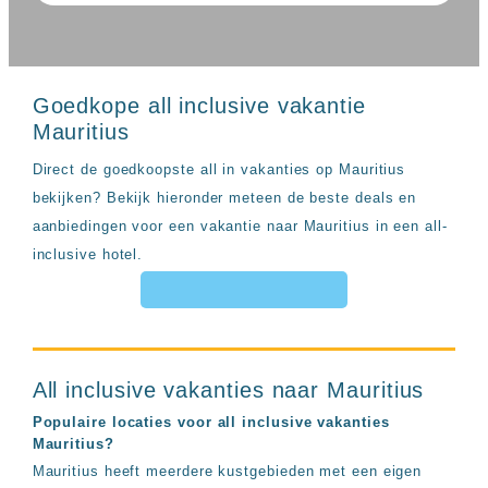
Sal
All
Kaapverdie
inclusive
Tenerife
resorts
All
Turkije
inclusive
Goedkope all inclusive vakantie
Populaire
bestemmingen
Mauritius
hotels
Long
Direct de goedkoopste all in vakanties op Mauritius
Beach
bekijken? Bekijk hieronder meteen de beste deals en
Alanya
RIU
aanbiedingen voor een vakantie naar Mauritius in een all-
Touareg
inclusive hotel.
Servatur
Waikiki
Sindbad
Club
The
Ibiza
All inclusive vakanties naar Mauritius
TwIIns
Populaire locaties voor all inclusive vakanties
Populaire
Mauritius?
hotelketens
Mauritius heeft meerdere kustgebieden met een eigen
Melia