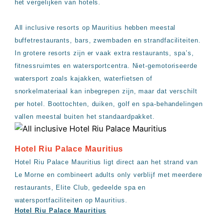
up
het vergelijken van hotels.
kamer
All
All inclusive resorts op Mauritius hebben meestal
inclusive
wellness
buffetrestaurants, bars, zwembaden en strandfaciliteiten.
hotels
In grotere resorts zijn er vaak extra restaurants, spa’s,
Alle
fitnessruimtes en watersportcentra. Niet-gemotoriseerde
all-
inclusive
watersport zoals kajakken, waterfietsen of
resorts
snorkelmateriaal kan inbegrepen zijn, maar dat verschilt
&
per hotel. Boottochten, duiken, golf en spa-behandelingen
hotels
vallen meestal buiten het standaardpakket.
Hotel Riu Palace Mauritius
Hotel Riu Palace Mauritius ligt direct aan het strand van
Le Morne en combineert adults only verblijf met meerdere
restaurants, Elite Club, gedeelde spa en
watersportfaciliteiten op Mauritius.
Hotel Riu Palace Mauritius