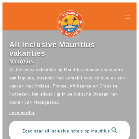
All-
All-
Ga
inclusive
inclusive
naar
bestemmingen
hotels
de
Populaire
Populaire
inhoud
landen
landen
Curacao
All
All inclusive Mauritius
Egypte
inclusive
vakanties
Griekenland
resorts
Mexico
Egypte
Mauritius
Nederland
All
All inclusive vakanties op Mauritius draaien om resorts
Spanje
inclusive
aan lagunes, stranden met koraalrif voor de kust en een
Turkije
hotels
Griekenland
keuken met Indiase, Franse, Afrikaanse en Creoolse
Populaire
All
invloeden. Het eiland ligt in de Indische Oceaan, ten
bestemmingen
inclusive
oosten van Madagaskar.
Antalya
resorts
Gran
Mexico
Lees verder
Canaria
All
Hurghada
inclusive
Kreta
hotels
Zoek naar all inclusive hotels op Mauritius
Mallorca
Spanje