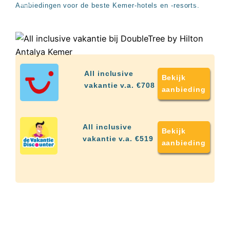
up
Aanbiedingen voor de beste Kemer-hotels en -resorts.
kamer
All
inclusive
wellness
hotels
Alle
all-
All inclusive
Bekijk
inclusive
vakantie v.a. €708
aanbieding
resorts
&
hotels
All inclusive
Bekijk
vakantie v.a. €519
aanbieding