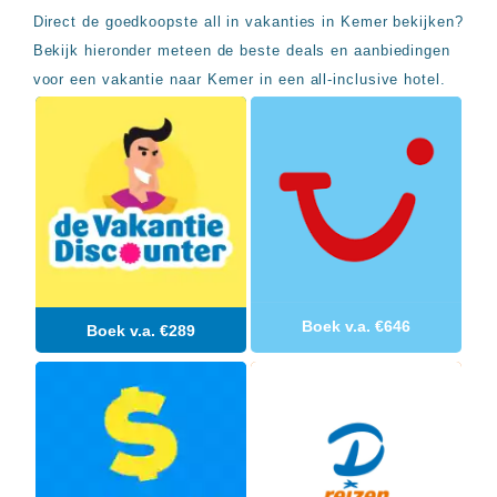
Sal
All
Direct de goedkoopste all in vakanties in Kemer bekijken?
Kaapverdie
inclusive
Tenerife
Bekijk hieronder meteen de beste deals en aanbiedingen
resorts
All
Turkije
voor een vakantie naar Kemer in een all-inclusive hotel.
inclusive
Populaire
bestemmingen
hotels
Long
Beach
Alanya
RIU
Touareg
Servatur
Waikiki
Sindbad
Boek v.a. €646
Boek v.a. €289
Club
The
Ibiza
TwIIns
Populaire
hotelketens
Melia