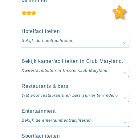
faciliteiten
up
kamer
7+
All
inclusive
wellness
Hotelfaciliteiten
hotels
Alle
Bekijk de hotelfaciliteiten.
all-
inclusive
resorts
Bekijk kamerfaciliteiten in Club Maryland.
&
hotels
Kamerfaciliteiten in Insotel Club Maryland.
Restaurants & bars
Wat voor restaurants en bars zijn er te vinden?
Entertainment
Bekijk de entertainmentfaciliteiten.
Sportfaciliteiten