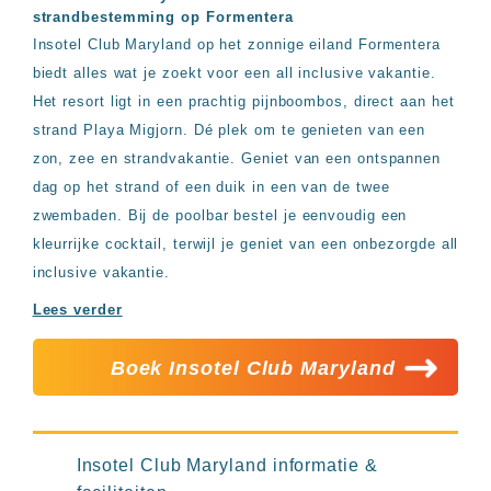
Hotels
strandbestemming op Formentera
&
Insotel Club Maryland op het zonnige eiland Formentera
Resorts
biedt alles wat je zoekt voor een all inclusive vakantie.
RIU
TUI
Het resort ligt in een prachtig pijnboombos, direct aan het
Blue
strand Playa Migjorn. Dé plek om te genieten van een
Populaire
zon, zee en strandvakantie. Geniet van een ontspannen
type
dag op het strand of een duik in een van de twee
hotels
zwembaden. Bij de poolbar bestel je eenvoudig een
Adults
kleurrijke cocktail, terwijl je geniet van een onbezorgde all
only
inclusive vakantie.
all
inclusive
Lees verder
resorts
Hotels
met
Boek Insotel Club Maryland
Italiaans
restaurant
Hotels
met
Insotel Club Maryland informatie &
swim-