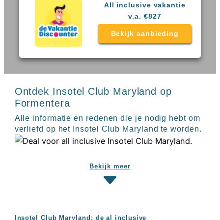
Sal
All
All inclusive vakantie
Kaapverdie
inclusive
v.a. €827
Tenerife
resorts
All
Turkije
Bekijk aanbieding
inclusive
Populaire
bestemmingen
hotels
Long
Beach
Alanya
Ontdek Insotel Club Maryland op
RIU
Formentera
Touareg
Alle informatie en redenen die je nodig hebt om
Servatur
verliefd op het Insotel Club Maryland te worden.
Waikiki
Sindbad
Club
The
Bekijk meer
Ibiza
TwIIns
Populaire
hotelketens
Melia
Insotel Club Maryland: de al inclusive