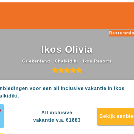
Bestemmi
Ikos Olivia
Griekenland
Chalkidiki
Ikos Resorts
anbiedingen voor een all inclusive vakantie in Ikos
alkidiki.
All inclusive
Bekijk aanbi
vakantie v.a. €1683