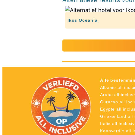
Ikos Oceania
Alle bestemmi
Albanie all inclu
Aruba all inclus
Curacao all incl
Egypte all inclu
Griekenland all 
Italie all inclusi
Kaapverdie all i