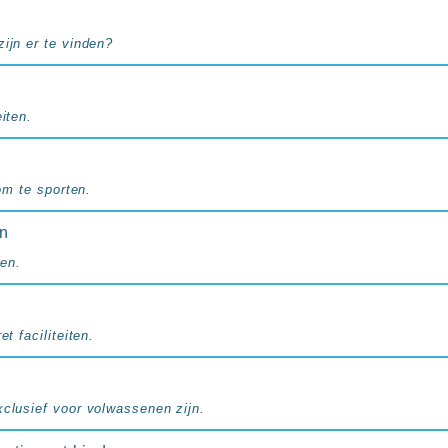
ijn er te vinden?
iten.
 om te sporten.
en
en.
et faciliteiten.
xclusief voor volwassenen zijn.