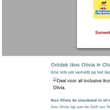
inclusive
Kreta
hotels
Mallorca
Spanje
Sal
All
Kaapverdie
inclusive
Tenerife
resorts
All
Turkije
inclusive
Populaire
bestemmingen
hotels
Zoeken
Long
Beach
Ontdek Ikos Olivia in Cha
Alanya
RIU
Alle info om verliefd op het Ik
Touareg
Servatur
Waikiki
Sindbad
Ikos Olivia de standaard in all 
Club
The
Ikos Olivia ligt aan de Golf van 