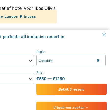
ue Lagoon Princess
d All inclusive hotels
 perfecte all inclusive resort in
Regio:
✖
Chalkidiki
Informatie
All inclusive blog
Prijs:
Alle all inclusive resorts & hotels
€550
—
€1250
sive
Contact
ive vakantie
Over ons
Bekijk 5 resorts
Uitgebreid zoeken