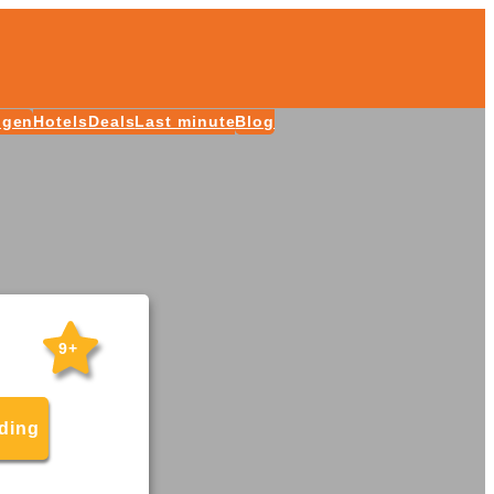
ngen
Hotels
Deals
Last minute
Blog
9+
eding