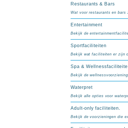
resorts
Restaurants & Bars
Hotels
Wat voor restaurants en bars z
met
Italiaans
Entertainment
restaurant
Bekijk de entertainmentfacilite
Hotels
met
Sportfaciliteiten
swim-
Bekijk wat faciliteiten er zijn
up
kamer
Spa & Wellnessfaciliteit
All
inclusive
Bekijk de wellnessvoorziening
wellness
Waterpret
hotels
Alle
Bekijk alle opties voor waterpr
all-
inclusive
Adult-only faciliteiten.
resorts
Bekijk de voorzieningen die e
&
hotels