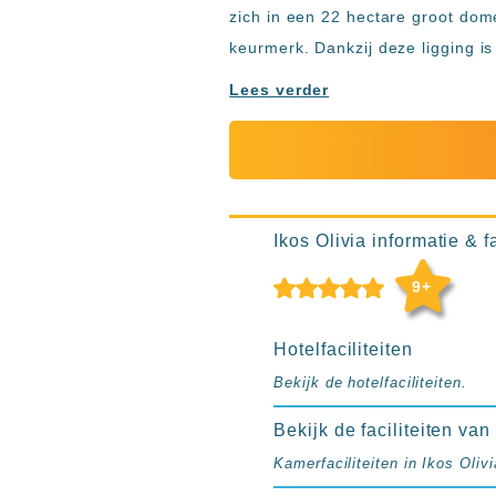
Ibiza
zich in een 22 hectare groot dom
TwIIns
keurmerk. Dankzij deze ligging is
Populaire
Lees verder
hotelketens
Melia
Hotels
&
Resorts
RIU
Ikos Olivia informatie & fa
TUI
Blue
9+
Populaire
type
Hotelfaciliteiten
hotels
Bekijk de hotelfaciliteiten.
Adults
only
Bekijk de faciliteiten van
all
Kamerfaciliteiten in Ikos Olivi
inclusive