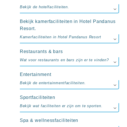
up
kamer
Bekijk de hotelfaciliteiten.
All
inclusive
Bekijk kamerfaciliteiten in Hotel Pandanus
wellness
Resort.
hotels
Alle
Kamerfaciliteiten in Hotel Pandanus Resort
all-
inclusive
resorts
Restaurants & bars
&
Wat voor restaurants en bars zijn er te vinden?
hotels
Entertainment
Bekijk de entertainmentfaciliteiten.
Sportfaciliteiten
Bekijk wat faciliteiten er zijn om te sporten.
Spa & wellnessfaciliteiten