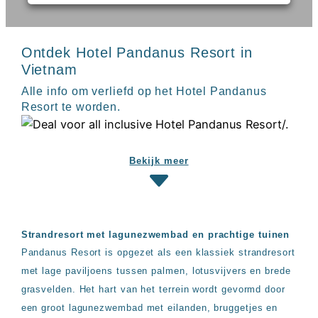
Sal
All
Kaapverdie
inclusive
Tenerife
resorts
All
Turkije
Ontdek Hotel Pandanus Resort in
inclusive
Vietnam
Populaire
bestemmingen
hotels
Alle info om verliefd op het Hotel Pandanus
Long
Resort te worden.
Beach
Alanya
RIU
Touareg
Bekijk meer
Servatur
Waikiki
Sindbad
Club
The
Strandresort met lagunezwembad en prachtige tuinen
Ibiza
Pandanus Resort is opgezet als een klassiek strandresort
TwIIns
met lage paviljoens tussen palmen, lotusvijvers en brede
Populaire
grasvelden. Het hart van het terrein wordt gevormd door
hotelketens
een groot lagunezwembad met eilanden, bruggetjes en
Melia