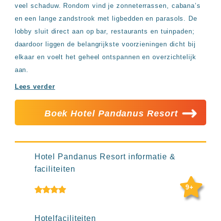
Hotels
veel schaduw. Rondom vind je zonneterrassen, cabana’s
&
en een lange zandstrook met ligbedden en parasols. De
Resorts
lobby sluit direct aan op bar, restaurants en tuinpaden;
RIU
daardoor liggen de belangrijkste voorzieningen dicht bij
TUI
Blue
elkaar en voelt het geheel ontspannen en overzichtelijk
aan.
Populaire
type
Lees verder
hotels
Adults
Boek Hotel Pandanus Resort
only
all
inclusive
resorts
Hotels
Hotel Pandanus Resort informatie &
met
faciliteiten
Italiaans
restaurant
9+
Hotels
met
swim-
Hotelfaciliteiten