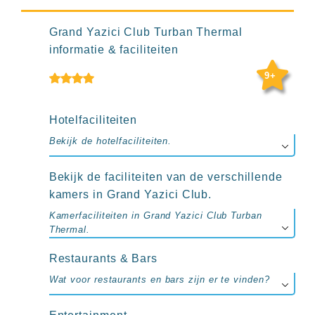
up
kamer
All
Grand Yazici Club Turban Thermal
inclusive
informatie & faciliteiten
wellness
hotels
9+
Alle
all-
inclusive
Hotelfaciliteiten
resorts
Bekijk de hotelfaciliteiten.
&
hotels
Bekijk de faciliteiten van de verschillende
kamers in Grand Yazici Club.
Kamerfaciliteiten in Grand Yazici Club Turban
Thermal.
Restaurants & Bars
Wat voor restaurants en bars zijn er te vinden?