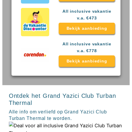
Sal
All
Kaapverdie
inclusive
All inclusive vakantie
Tenerife
resorts
v.a. €473
All
Turkije
inclusive
Bekijk aanbieding
Populaire
bestemmingen
hotels
Long
All inclusive vakantie
Beach
v.a. €778
Alanya
RIU
Bekijk aanbieding
Touareg
Servatur
Waikiki
Sindbad
Club
Ontdek het Grand Yazici Club Turban
The
Ibiza
Thermal
TwIIns
Alle info om verliefd op Grand Yazici Club
Populaire
Turban Thermal te worden.
hotelketens
Melia