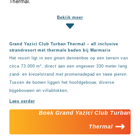
Hotels
&
Resorts
Bekijk meer
RIU
TUI
Blue
Grand Yazici Club Turban Thermal – all inclusive
Populaire
strandresort met thermale baden bij Marmaris
type
Het resort ligt in een groen dennenbos op een terrein van
hotels
Adults
circa 73.000 m², direct aan een ongeveer 330 meter lang
only
zand- en kiezelstrand met promenadepad en twee pieren.
all
Tussen de bomen liggen het hoofdgebouw, diverse
inclusive
resorts
bijgebouwen en villablokken,
Hotels
Lees verder
met
Italiaans
Boek Grand Yazici Club Turban
restaurant
Hotels
Thermal
met
swim-