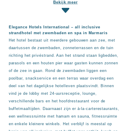
Bekijk meer
Hotels
&
Resorts
RIU
TUI
Elegance Hotels International – all inclusive
Blue
strandhotel met zwembaden en spa in Marmaris
Het hotel bestaat uit meerdere gebouwen aan zee, met
Populaire
daartussen de zwembaden, zonneterrassen en de tuin
type
hotels
richting het privéstrand. Aan het strand staan ligbedden,
Adults
parasols en een houten pier waar gasten kunnen zonnen
only
of de zee in gaan. Rond de zwembaden liggen een
all
poolbar, snackservice en een terras waar overdag een
inclusive
resorts
deel van het dagelijkse hotelleven plaatsvindt. Binnen
Hotels
vind je de lobby met 24-uursreceptie, lounge,
met
verschillende bars en het hoofdrestaurant voor de
Italiaans
restaurant
buffetmaaltijden. Daarnaast zijn er à-la-carterestaurants,
Hotels
een wellnessruimte met hamam en sauna, fitnessruimte
met
en enkele kleinere winkels. Het verblijf is meestal op
swim-