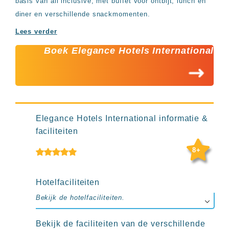
up
basis van all inclusive, met buffet voor ontbijt, lunch en
kamer
diner en verschillende snackmomenten.
All
inclusive
Lees verder
wellness
Boek Elegance Hotels International
hotels
Alle
all-
inclusive
resorts
&
hotels
Elegance Hotels International informatie &
faciliteiten
8+
Hotelfaciliteiten
Bekijk de hotelfaciliteiten.
Bekijk de faciliteiten van de verschillende