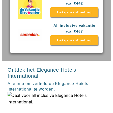
Sal
All
v.a. €442
Kaapverdie
inclusive
Tenerife
resorts
Bekijk aanbieding
All
Turkije
inclusive
Populaire
All inclusive vakantie
bestemmingen
hotels
v.a. €467
Long
Bekijk aanbieding
Beach
Alanya
RIU
Touareg
Servatur
Waikiki
Ontdek het Elegance Hotels
Sindbad
International
Club
The
Alle info om verliefd op Elegance Hotels
Ibiza
International te worden.
TwIIns
Populaire
hotelketens
Melia