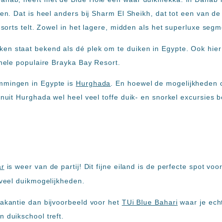
den. Dat is heel anders bij Sharm El Sheikh, dat tot een van d
resorts telt. Zowel in het lagere, midden als het superluxe segm
n staat bekend als dé plek om te duiken in Egypte. Ook hier z
 hele populaire Brayka Bay Resort.
mmingen in Egypte is
Hurghada
. En hoewel de mogelijkheden o
vanuit Hurghada wel heel veel toffe duik- en snorkel excursies
ar
is weer van de partij! Dit fijne eiland is de perfecte spot voo
 veel duikmogelijkheden.
vakantie dan bijvoorbeeld voor het
TUi Blue Bahari
waar je echt
 duikschool treft.