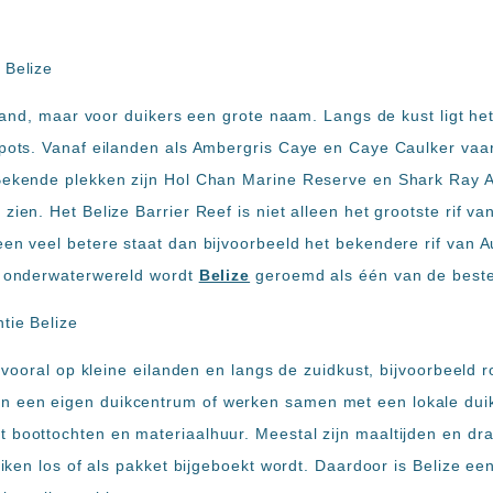
n land, maar voor duikers een grote naam. Langs de kust ligt he
pots. Vanaf eilanden als Ambergris Caye en Caye Caulker vaar je
Bekende plekken zijn Hol Chan Marine Reserve en Shark Ray A
zien. Het Belize Barrier Reef is niet alleen het grootste rif va
een veel betere staat dan bijvoorbeeld het bekendere rif van A
e onderwaterwereld wordt
Belize
geroemd als één van de beste
je vooral op kleine eilanden en langs de zuidkust, bijvoorbeeld
 een eigen duikcentrum of werken samen met een lokale dui
 boottochten en materiaalhuur. Meestal zijn maaltijden en dra
duiken los of als pakket bijgeboekt wordt. Daardoor is Belize ee