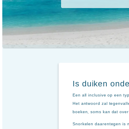
inclusive
Kreta
hotels
Mallorca
Spanje
Sal
All
Kaapverdie
inclusive
Tenerife
resorts
All
Turkije
inclusive
Populaire
bestemmingen
hotels
Zoeken
Long
Beach
Alanya
Is duiken onde
RIU
Touareg
Een all inclusive op een t
Servatur
Het antwoord zal tegenvalle
Waikiki
Sindbad
boeken, soms kan dat over
Club
Snorkelen daarentegen is m
The