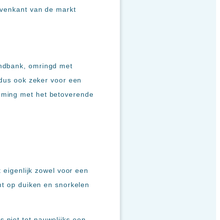
ovenkant van de markt
andbank, omringd met
 dus ook zeker voor een
emming met het betoverende
t eigenlijk zowel voor een
omt op duiken en snorkelen
 niet tot nauwelijks een