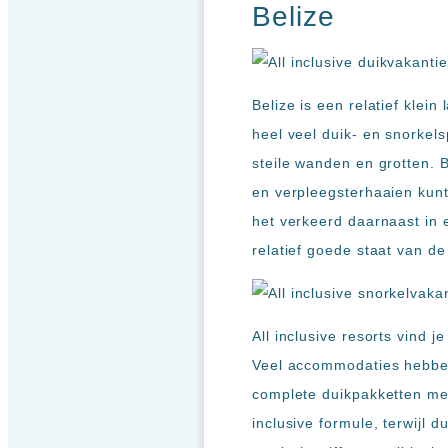
resorts
Belize
Hotels
met
Italiaans
restaurant
Belize is een relatief klei
Hotels
heel veel duik- en snorkels
met
steile wanden en grotten. 
swim-
up
en verpleegsterhaaien kunt 
kamer
het verkeerd daarnaast in 
All
relatief goede staat van d
inclusive
wellness
hotels
Alle
All inclusive resorts vind 
all-
Veel accommodaties hebben
inclusive
complete duikpakketten met
resorts
&
inclusive formule, terwijl 
hotels