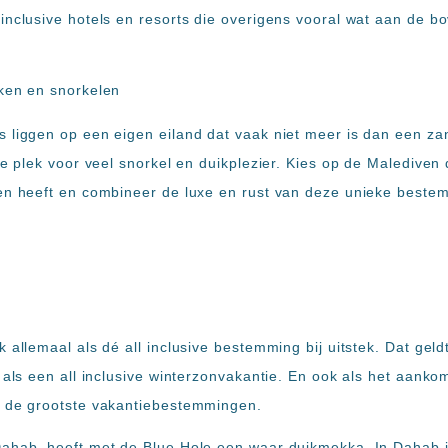
inclusive hotels en resorts die overigens vooral wat aan de b
s liggen op een eigen eiland dat vaak niet meer is dan een z
te plek voor veel snorkel en duikplezier. Kies op de Malediven
den heeft en combineer de luxe en rust van deze unieke best
 allemaal als dé all inclusive bestemming bij uitstek. Dat geld
 als een all inclusive winterzonvakantie. En ook als het aank
n de grootste vakantiebestemmingen.
ahab, heeft met de Blue Hole een waar duikmekka. In Dahab is