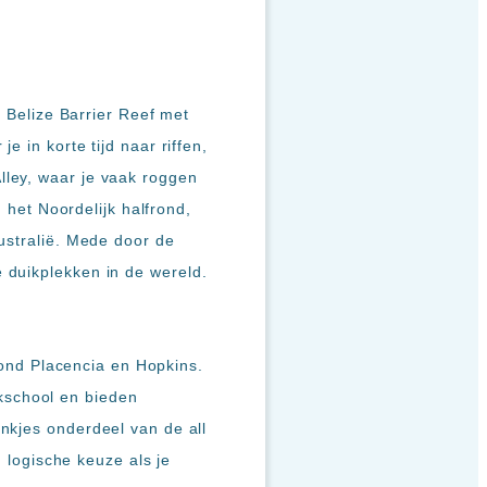
t Belize Barrier Reef met
 in korte tijd naar riffen,
lley, waar je vaak roggen
n het Noordelijk halfrond,
ustralië. Mede door de
 duikplekken in de wereld.
 rond Placencia en Hopkins.
kschool en bieden
nkjes onderdeel van de all
n logische keuze als je