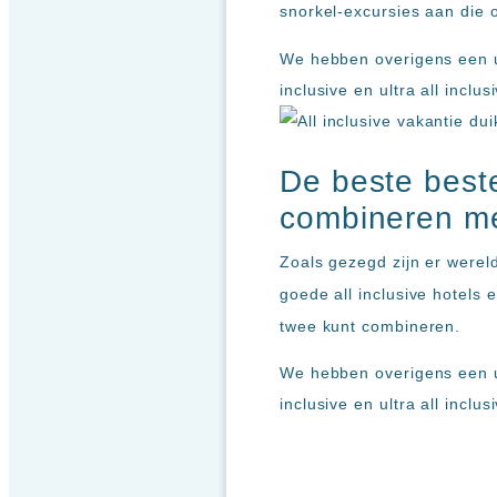
Ibiza
snorkel-excursies aan die o
TwIIns
We hebben overigens een uit
Populaire
inclusive en ultra all inclu
hotelketens
Melia
Hotels
De beste best
&
Resorts
combineren met
RIU
TUI
Zoals gezegd zijn er werel
Blue
goede all inclusive hotels 
Populaire
twee kunt combineren.
type
hotels
We hebben overigens een uit
Adults
inclusive en ultra all inclu
only
all
inclusive