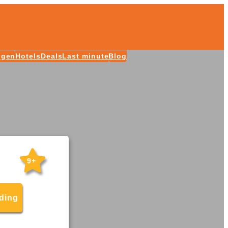
ngen
Hotels
Deals
Last minute
Blog
9+
eding