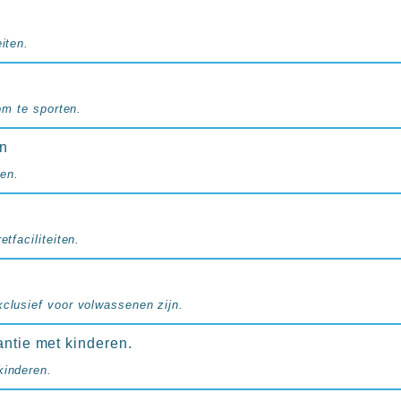
iten.
 om te sporten.
en
en.
etfaciliteiten.
xclusief voor volwassenen zijn.
antie met kinderen.
kinderen.