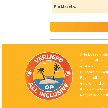
Riu Madeira
Alle bestemmi
Albanie all inclu
Aruba all inclus
Curacao all incl
Egypte all inclu
Griekenland all 
Italie all inclusi
Kaapverdie all i