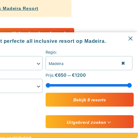
 Madeira Resort
a all inclusive hotels
 perfecte all inclusive resort op Madeira.
Regio:
✖
Madeira
Informatie
€650
€1200
Prijs:
—
All inclusive blog
Alle all inclusive resorts & hotels
sive
Contact
ive vakantie
Over ons
Bekijk 8 resorts
Uitgebreid zoeken
ees cookiebeleid