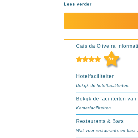
Ibiza
Lees verder
TwIIns
Populaire
hotelketens
Melia
Hotels
Cais da Oliveira informati
&
Resorts
9+
RIU
TUI
Hotelfaciliteiten
Blue
Bekijk de hotelfaciliteiten.
Populaire
type
Bekijk de faciliteiten va
hotels
Kamerfaciliteiten
Adults
only
Restaurants & Bars
all
Wat voor restaurants en bars z
inclusive