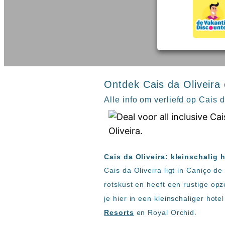
inclusive
Kreta
hotels
Mallorca
Spanje
Sal
All
Kaapverdie
inclusive
Tenerife
resorts
All
Turkije
inclusive
Ontdek Cais da Oliveira
Populaire
bestemmingen
hotels
Alle info om verliefd op Cais 
Zoeken
Long
Beach
Alanya
RIU
Cais da Oliveira: kleinschalig 
Touareg
Cais da Oliveira ligt in Caniço d
Servatur
Waikiki
rotskust en heeft een rustige opze
Sindbad
je hier in een kleinschaliger hot
Club
Resorts
en Royal Orchid.
The