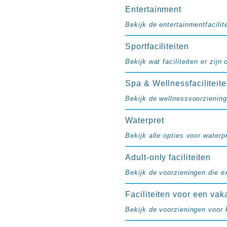
resorts
Entertainment
Hotels
Bekijk de entertainmentfacilite
met
Italiaans
Sportfaciliteiten
restaurant
Hotels
Bekijk wat faciliteiten er zijn
met
Spa & Wellnessfaciliteit
swim-
up
Bekijk de wellnessvoorziening
kamer
All
Waterpret
inclusive
Bekijk alle opties voor waterpr
wellness
hotels
Adult-only faciliteiten
Alle
Bekijk de voorzieningen die e
all-
inclusive
Faciliteiten voor een vak
resorts
Bekijk de voorzieningen voor 
&
hotels