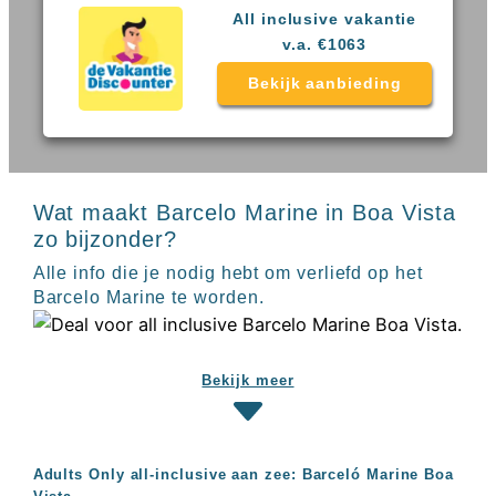
Sal
All
All inclusive vakantie
Kaapverdie
inclusive
v.a. €1063
Tenerife
resorts
All
Turkije
Bekijk aanbieding
inclusive
Populaire
bestemmingen
hotels
Long
Beach
Alanya
Wat maakt Barcelo Marine in Boa Vista
RIU
zo bijzonder?
Touareg
Servatur
Alle info die je nodig hebt om verliefd op het
Waikiki
Barcelo Marine te worden.
Sindbad
Club
The
Ibiza
Bekijk meer
TwIIns
Populaire
hotelketens
Adults Only all-inclusive aan zee: Barceló Marine Boa
Melia