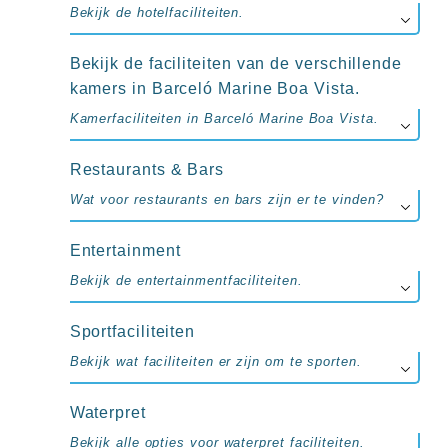
up
Bekijk de hotelfaciliteiten.
kamer
All
inclusive
Bekijk de faciliteiten van de verschillende
wellness
kamers in Barceló Marine Boa Vista.
hotels
Kamerfaciliteiten in Barceló Marine Boa Vista.
Alle
all-
inclusive
Restaurants & Bars
resorts
Wat voor restaurants en bars zijn er te vinden?
&
hotels
Entertainment
Bekijk de entertainmentfaciliteiten.
Sportfaciliteiten
Bekijk wat faciliteiten er zijn om te sporten.
Waterpret
Bekijk alle opties voor waterpret faciliteiten.