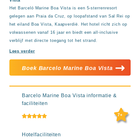
Vista
Hotels
Het Barceló Marine Boa Vista is een 5-sterrenresort
&
Resorts
gelegen aan Praia da Cruz, op loopafstand van Sal Rei op
RIU
het eiland Boa Vista, Kaapverdië. Het hotel richt zich op
TUI
volwassenen vanaf 16 jaar en biedt een all-inclusive
Blue
verblijf met directe toegang tot het strand.
Populaire
Lees verder
type
hotels
Adults
Boek Barcelo Marine Boa Vista
only
all
inclusive
resorts
Barcelo Marine Boa Vista informatie &
Hotels
met
faciliteiten
Italiaans
7+
restaurant
Hotels
met
swim-
Hotelfaciliteiten