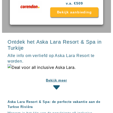
Sal
All
v.a. €509
Kaapverdie
inclusive
Tenerife
resorts
Bekijk aanbieding
All
Turkije
inclusive
Populaire
bestemmingen
hotels
Long
Beach
Ontdek het Aska Lara Resort & Spa in
Alanya
Turkije
RIU
Alle info om verliefd op Aska Lara Resort te
Touareg
worden.
Servatur
Waikiki
Sindbad
Club
Bekijk meer
The
Ibiza
TwIIns
Populaire
Aska Lara Resort & Spa: de perfecte vakantie aan de
hotelketens
Turkse Rivièra
Melia