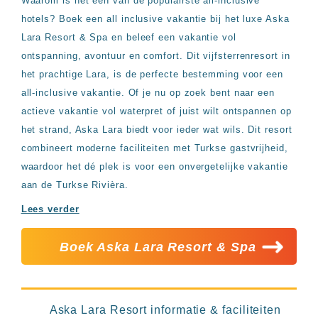
Waarom is het één van de populairste all-inclusive
Hotels
hotels? Boek een all inclusive vakantie bij het luxe Aska
&
Resorts
Lara Resort & Spa en beleef een vakantie vol
RIU
ontspanning, avontuur en comfort. Dit vijfsterrenresort in
TUI
het prachtige Lara, is de perfecte bestemming voor een
Blue
all-inclusive vakantie. Of je nu op zoek bent naar een
Populaire
actieve vakantie vol waterpret of juist wilt ontspannen op
type
het strand, Aska Lara biedt voor ieder wat wils. Dit resort
hotels
combineert moderne faciliteiten met Turkse gastvrijheid,
Adults
only
waardoor het dé plek is voor een onvergetelijke vakantie
all
aan de Turkse Rivièra.
inclusive
resorts
Lees verder
Hotels
met
Boek Aska Lara Resort & Spa
Italiaans
restaurant
Hotels
met
swim-
Aska Lara Resort informatie & faciliteiten