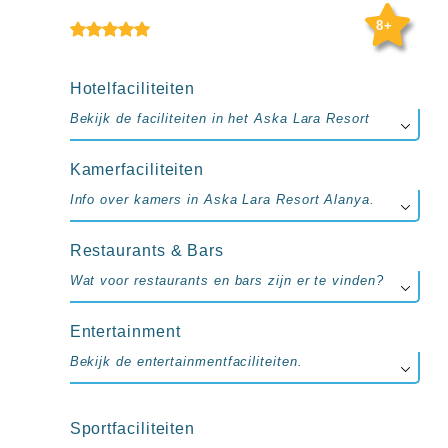
up
kamer
8+
All
inclusive
wellness
Hotelfaciliteiten
hotels
Bekijk de faciliteiten in het Aska Lara Resort
Alle
all-
inclusive
Kamerfaciliteiten
resorts
Info over kamers in Aska Lara Resort Alanya.
&
hotels
Restaurants & Bars
Wat voor restaurants en bars zijn er te vinden?
Entertainment
Bekijk de entertainmentfaciliteiten.
Sportfaciliteiten