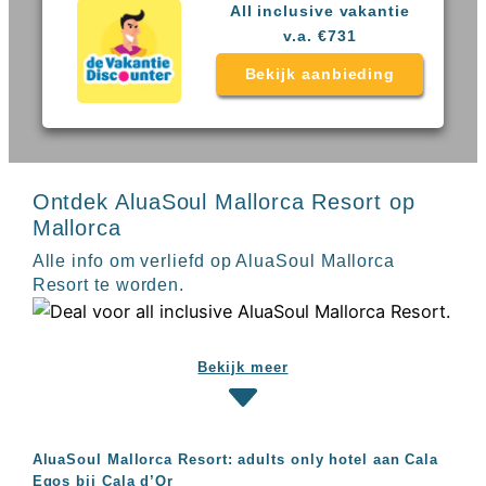
Sal
All
All inclusive vakantie
Kaapverdie
inclusive
v.a. €731
Tenerife
resorts
All
Turkije
Bekijk aanbieding
inclusive
Populaire
bestemmingen
hotels
Long
Beach
Alanya
Ontdek AluaSoul Mallorca Resort op
RIU
Mallorca
Touareg
Alle info om verliefd op AluaSoul Mallorca
Servatur
Resort te worden.
Waikiki
Sindbad
Club
The
Bekijk meer
Ibiza
TwIIns
Populaire
hotelketens
AluaSoul Mallorca Resort: adults only hotel aan Cala
Melia
Egos bij Cala d’Or