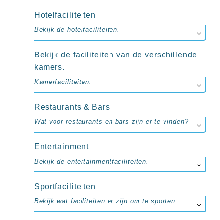
up
kamer
Hotelfaciliteiten
All
Bekijk de hotelfaciliteiten.
inclusive
wellness
hotels
Bekijk de faciliteiten van de verschillende
Alle
kamers.
all-
inclusive
Kamerfaciliteiten.
resorts
&
Restaurants & Bars
hotels
Wat voor restaurants en bars zijn er te vinden?
Entertainment
Bekijk de entertainmentfaciliteiten.
Sportfaciliteiten
Bekijk wat faciliteiten er zijn om te sporten.