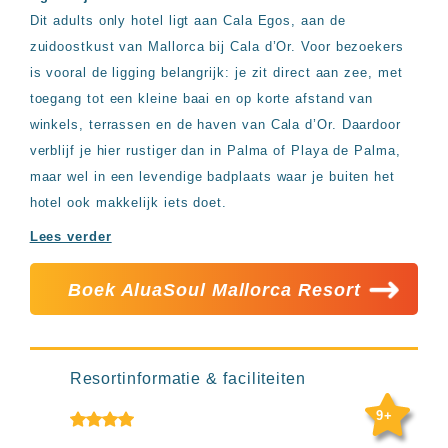
Hotels
Dit adults only hotel ligt aan Cala Egos, aan de
&
zuidoostkust van Mallorca bij Cala d’Or. Voor bezoekers
Resorts
RIU
is vooral de ligging belangrijk: je zit direct aan zee, met
TUI
toegang tot een kleine baai en op korte afstand van
Blue
winkels, terrassen en de haven van Cala d’Or. Daardoor
Populaire
verblijf je hier rustiger dan in Palma of Playa de Palma,
type
maar wel in een levendige badplaats waar je buiten het
hotels
hotel ook makkelijk iets doet.
Adults
only
Lees verder
all
inclusive
Boek AluaSoul Mallorca Resort
resorts
Hotels
met
Italiaans
restaurant
Resortinformatie & faciliteiten
Hotels
met
9+
swim-