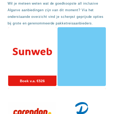
Sal
All
Wil je meteen weten wat de goedkoopste all inclusive
Kaapverdie
inclusive
Algarve aanbiedingen zijn van dit moment? Via het
Tenerife
resorts
All
onderstaande overzicht vind je scherpst geprijsde opties
Turkije
inclusive
bij grote en gerenommeerde pakketreisaanbieders.
Populaire
bestemmingen
hotels
Long
Beach
Alanya
RIU
Touareg
Servatur
Waikiki
Sindbad
Club
Boek v.a. €526
The
Ibiza
TwIIns
Populaire
hotelketens
Melia