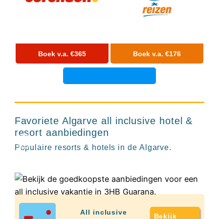
Hotels
&
Resorts
RIU
TUI
Boek v.a. €365
Boek v.a. €176
Blue
Populaire
type
3HB Guarana
hotels
9+
Adults
Resort
only
Favoriete Algarve all inclusive hotel &
all
Portugal
resort aanbiedingen
inclusive
resorts
Populaire resorts & hotels in de Algarve.
Hotels
met
Italiaans
restaurant
Hotels
met
swim-
All inclusive
Bekijk