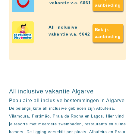
up
vakantie v.a. €661
aanbieding
kamer
All
inclusive
wellness
All inclusive
Bekijk
hotels
vakantie v.a. €642
aanbieding
Alle
all-
inclusive
resorts
&
hotels
All inclusive vakantie Algarve
Populaire all inclusive bestemmingen in Algarve
De belangrijkste all inclusive gebieden zijn Albufeira,
Vilamoura, Portimão, Praia da Rocha en Lagos. Hier vind
je resorts met meerdere zwembaden, restaurants en ruime
kamers. De ligging verschilt per plaats: Albufeira en Praia