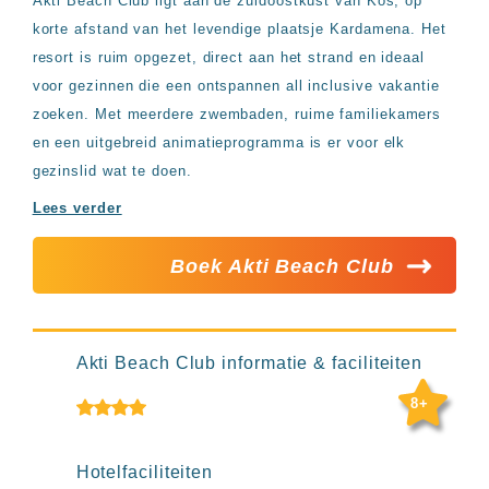
Akti Beach Club ligt aan de zuidoostkust van Kos, op
Hotels
korte afstand van het levendige plaatsje Kardamena. Het
&
Resorts
resort is ruim opgezet, direct aan het strand en ideaal
RIU
voor gezinnen die een ontspannen all inclusive vakantie
TUI
zoeken. Met meerdere zwembaden, ruime familiekamers
Blue
en een uitgebreid animatieprogramma is er voor elk
Populaire
gezinslid wat te doen.
type
hotels
Lees verder
Adults
only
Boek Akti Beach Club
all
inclusive
resorts
Hotels
met
Akti Beach Club informatie & faciliteiten
Italiaans
restaurant
8+
Hotels
met
swim-
Hotelfaciliteiten