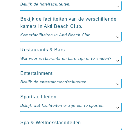
up
Bekijk de hotelfaciliteiten.
kamer
All
inclusive
Bekijk de faciliteiten van de verschillende
wellness
kamers in Akti Beach Club.
hotels
Kamerfaciliteiten in Akti Beach Club.
Alle
all-
inclusive
Restaurants & Bars
resorts
&
Wat voor restaurants en bars zijn er te vinden?
hotels
Entertainment
Bekijk de entertainmentfaciliteiten.
Sportfaciliteiten
Bekijk wat faciliteiten er zijn om te sporten.
Spa & Wellnessfaciliteiten