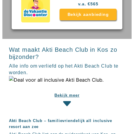
Sal
All
v.a. €565
Kaapverdie
inclusive
Tenerife
resorts
Bekijk aanbieding
All
Turkije
inclusive
Populaire
bestemmingen
hotels
Long
Beach
Wat maakt Akti Beach Club in Kos zo
Alanya
bijzonder?
RIU
Alle info om verliefd op het Akti Beach Club te
Touareg
worden.
Servatur
Waikiki
Sindbad
Club
Bekijk meer
The
Ibiza
TwIIns
Populaire
Akti Beach Club – familievriendelijk all inclusive
hotelketens
resort aan zee
Melia