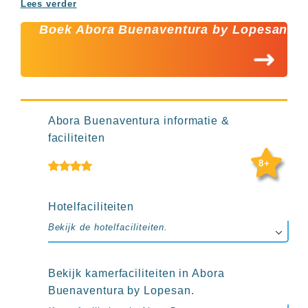
up
Lees verder
kamer
All
Boek Abora Buenaventura by Lopesan
inclusive
wellness
hotels
Alle
all-
inclusive
Abora Buenaventura informatie &
resorts
faciliteiten
&
hotels
8+
Hotelfaciliteiten
Bekijk de hotelfaciliteiten.
Bekijk kamerfaciliteiten in Abora
Buenaventura by Lopesan.