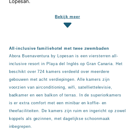
Hotels
&
Resorts
Bekijk meer
RIU
TUI
Blue
Populaire
All-inclusive familiehotel met twee zwembaden
type
Abora Buenaventura by Lopesan is een viersterren all-
hotels
Adults
inclusive resort in Playa del Inglés op Gran Canaria. Het
only
beschikt over 724 kamers verdeeld over meerdere
all
gebouwen met acht verdiepingen. Alle kamers zijn
inclusive
resorts
voorzien van airconditioning, wifi, satelliettelevisie,
Hotels
badkamer en een balkon of terras. In de superiorkamers
met
is er extra comfort met een minibar en koffie- en
Italiaans
theefaciliteiten. De kamers zijn ruim en ingericht op zowel
restaurant
Hotels
koppels als gezinnen, met dagelijkse schoonmaak
met
inbegrepen.
swim-