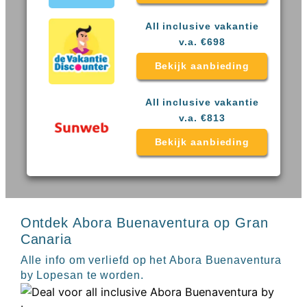
Sal
All
Kaapverdie
inclusive
All inclusive vakantie
Tenerife
resorts
v.a. €698
All
Turkije
inclusive
Bekijk aanbieding
Populaire
bestemmingen
hotels
Long
All inclusive vakantie
Beach
v.a. €813
Alanya
RIU
Bekijk aanbieding
Touareg
Servatur
Waikiki
Sindbad
Club
Ontdek Abora Buenaventura op Gran
The
Ibiza
Canaria
TwIIns
Alle info om verliefd op het Abora Buenaventura
Populaire
by Lopesan te worden.
hotelketens
Melia