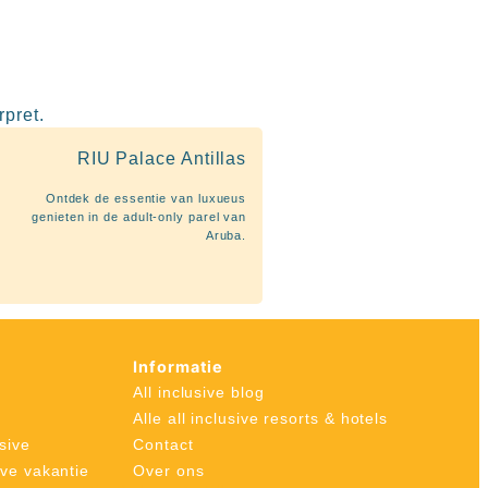
rpret.
RIU Palace Antillas
Ontdek de essentie van luxueus
genieten in de adult-only parel van
Aruba.
Informatie
All inclusive blog
Alle all inclusive resorts & hotels
sive
Contact
ive vakantie
Over ons