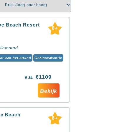
e Beach Resort
8+
llemstad
ect aan het strand
Gezinsvakantie
v.a. €1109
Bekijk
ve Beach
8+