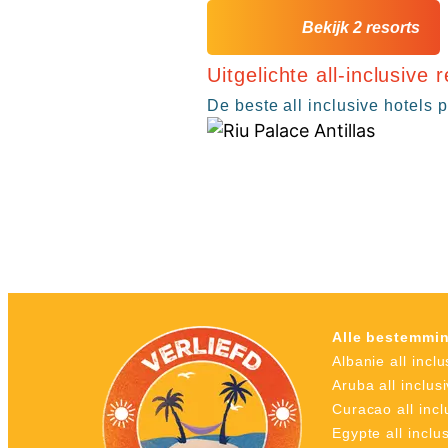
Bekijk 2 resorts
Uitgelichte all-inclusive 
De beste all inclusive hotels p
Alle bestemmi
Albanie all inclu
Aruba all inclus
Curacao all incl
Egypte all inclu