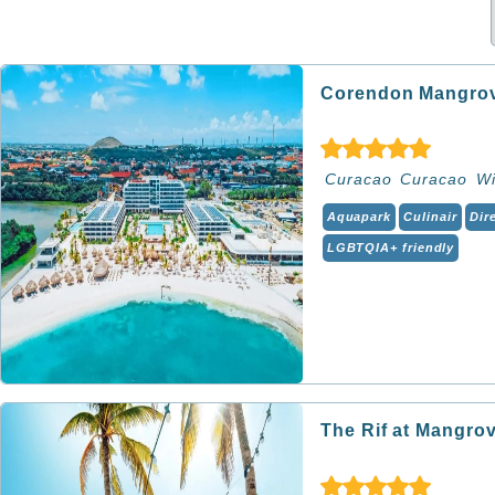
Corendon Mangrov
Curacao
Curacao
Wi
Aquapark
Culinair
Dir
LGBTQIA+ friendly
The Rif at Mangro