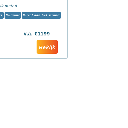
llemstad
rk
Culinair
Direct aan het strand
v.a. €1199
Bekijk