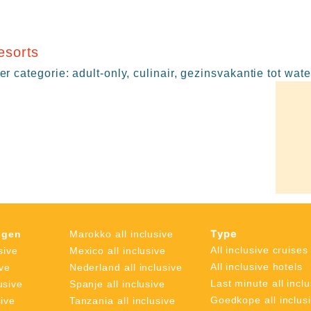
resorts
er categorie: adult-only, culinair, gezinsvakantie tot wate
Type
ngen
Marokko all inclusive
All inclusive cruises
sive
Mexico all inclusive
All inclusive hotels
ive
Nederland all inclusive
Last minute all inclu
usive
Spanje all inclusive
Goedkope all inclus
sive
Tanzania all inclusive