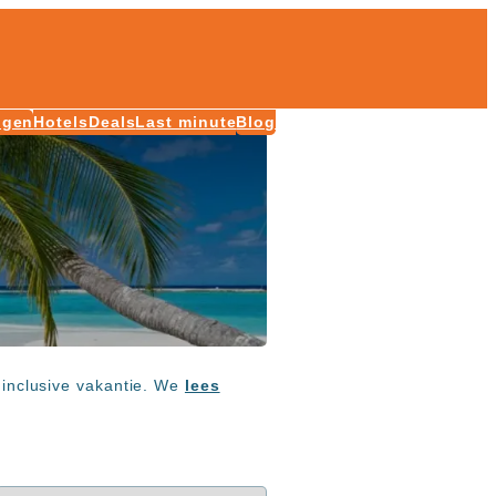
ngen
Hotels
Deals
Last minute
Blog
l inclusive vakantie. We
lees