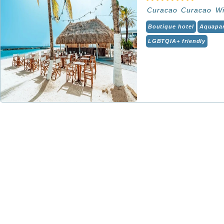
Curacao
Curacao
Wi
Boutique hotel
Aquapa
LGBTQIA+ friendly