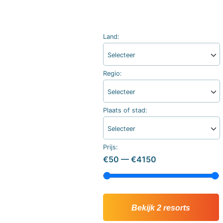
inclusive
Kreta
hotels
Mallorca
Spanje
Sal
All
Land:
Kaapverdie
inclusive
Tenerife
Selecteer
resorts
All
Turkije
Regio:
inclusive
Populaire
bestemmingen
Selecteer
hotels
Zoeken
Plaats of stad:
Long
Beach
Selecteer
Alanya
RIU
Prijs:
Touareg
€50
—
€4150
Servatur
Waikiki
Sindbad
Club
Bekijk 2 resorts
The